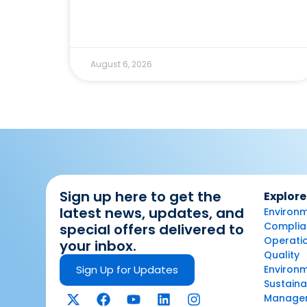
August 6, 2026
Sign up here to get the
Explore
latest news, updates, and
Environm
Complian
special offers delivered to
Operatio
your inbox.
Quality
Sign Up for Updates
Environ
Sustaina
Manage