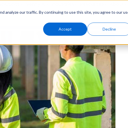
Solutions
Genny AI
Industries
Resources
About
 analyze our traffic. By continuing to use this site, you agree to our us
Accept
Decline