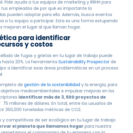
. Pide ayuda a tus equipos de marketing y RRHH para
a tus empleados de por qué es importante la
didas pueden adoptar para ello. Además, busca eventos
ma a tu equipo a participar. Esta es una forma estupenda
 mejoran el lugar al que llaman hogar.
ética para identificar
ecursos y costos
ellado de fugas y grietas en tu lugar de trabajo puede
n
hasta 20%. La herramienta
Sustainability Prospector
de
po a identificar esas áreas problemáticas en un proceso
l.
completo de
gestión de la sostenibilidad
y la energía, para
r objetivos medioambientales e impulsar mejoras en los
criptores
identificar más de 3, 500 proyectos de
75 millones de dólares. En total, entre los usuarios de
cir 350,000 toneladas métricas de CO2.
y competitivas de ser ecológico en tu lugar de trabajo.
ervar el planeta que llamamos hogar
para nuestra
k, respetamos el compromiso de tu empresa con la