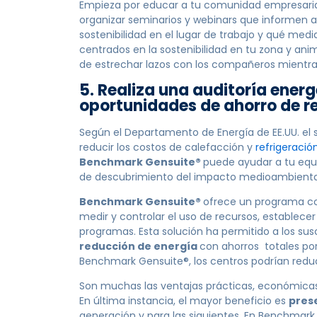
Empieza por educar a tu comunidad empresarial
organizar seminarios y webinars que informen 
sostenibilidad en el lugar de trabajo y qué me
centrados en la sostenibilidad en tu zona y ani
de estrechar lazos con los compañeros mientras
5. Realiza una auditoría energ
oportunidades de ahorro de r
Según el Departamento de Energía de EE.UU. el s
reducir los costos de calefacción y
refrigeració
Benchmark Gensuite®
puede ayudar a tu equi
de descubrimiento del impacto medioambienta
Benchmark Gensuite®
ofrece un programa 
medir y controlar el uso de recursos, establece
programas. Esta solución ha permitido a los sus
reducción de energía
con ahorros totales por 
Benchmark Gensuite®, los centros podrían redu
Son muchas las ventajas prácticas, económicas 
En última instancia, el mayor beneficio es
pres
generación y para las siguientes. En Benchmar