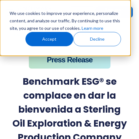
Request
User
We use cookies to improve your experience, personalize
Demo
Login
content, and analyze our traffic. By continuing to use this
site, you agree to our use of cookies.
Learn more
Home
»
Press Releases
»
Benchmark ESG® se complace en dar la
bienvenida a Sterling Oil Exploration & Energy Production
Accept
Decline
Company (SEEPCO) como nuevo suscriptor
Press Release
Benchmark ESG® se
complace en dar la
bienvenida a Sterling
Oil Exploration & Energy
Production Company