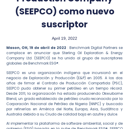
(SEEPCO) como nuevo
suscriptor
April 19, 2022
Mason, OH, 19 de abril de 2022
: Benchmark Digital Partners se
complace en anunciar que Sterling Oil Exploration & Energy
Company Ltd. (SEEPCO) se ha unido al grupo de suscriptores
globales de Benchmark ESG®.
SEEPCO es una organización indígena que incursionó en el
negocio de Exploración y Producción (E&P) en 2005. A los dos
años de firmar el Contrato de Producción Compartida (PSC),
SEEPCO pudo obtener su primer petróleo en un tiempo récord.
Desde 2011, la organización ha estado produciendo Okwuibome
Blend, un grado establecido de petróleo crudo reconocido por la
Corporación Nacional de Petróleo de Nigeria (NNPC) y buscado
por refinerías en América del Norte, Europa, Asia, Sudáfrica y
Australia debido a su Crudo de calidad baja en azufre y dulce.
Al implementar la plataforma de software ambiental, social y de
gobierno (ESG) basada en la nube de Benchmark ESG®, SEEPCO