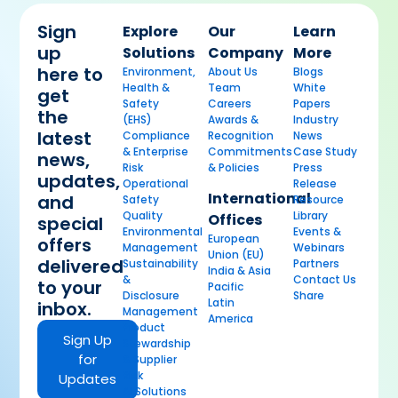
Sign
Explore
Our
Learn
up
Solutions
Company
More
here to
Environment,
About Us
Blogs
Health &
Team
White
get
Safety
Careers
Papers
the
(EHS)
Awards &
Industry
latest
Compliance
Recognition
News
& Enterprise
Commitments
Case Study
news,
Risk
& Policies
Press
updates,
Operational
Release
International
and
Safety
Resource
Quality
Library
Offices
special
Environmental
Events &
European
offers
Management
Webinars
Union (EU)
delivered
Sustainability
Partners
India & Asia
&
Contact Us
to your
Pacific
Disclosure
Share
Latin
inbox.
Management
America
Product
Sign Up
Stewardship
for
& Supplier
Risk
Updates
AI Solutions