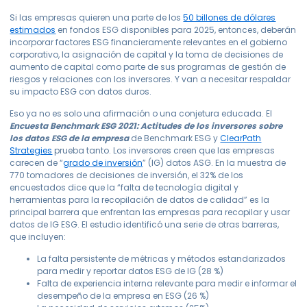
Si las empresas quieren una parte de los
50 billones de dólares
estimados
en fondos ESG disponibles para 2025, entonces, deberán
incorporar factores ESG financieramente relevantes en el gobierno
corporativo, la asignación de capital y la toma de decisiones de
aumento de capital como parte de sus programas de gestión de
riesgos y relaciones con los inversores. Y van a necesitar respaldar
su impacto ESG con datos duros.
Eso ya no es solo una afirmación o una conjetura educada. El
Encuesta Benchmark ESG 2021: Actitudes de los inversores sobre
los datos ESG de la empresa
de Benchmark ESG y
ClearPath
Strategies
prueba tanto. Los inversores creen que las empresas
carecen de “
grado de inversión
” (IG) datos ASG. En la muestra de
770 tomadores de decisiones de inversión, el 32% de los
encuestados dice que la “falta de tecnología digital y
herramientas para la recopilación de datos de calidad” es la
principal barrera que enfrentan las empresas para recopilar y usar
datos de IG ESG. El estudio identificó una serie de otras barreras,
que incluyen:
La falta persistente de métricas y métodos estandarizados
para medir y reportar datos ESG de IG (28 %)
Falta de experiencia interna relevante para medir e informar el
desempeño de la empresa en ESG (26 %)