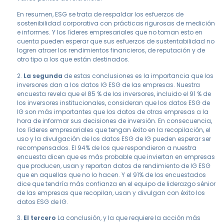
En resumen, ESG se trata de respaldar los esfuerzos de
sostenibilidad corporativa con prácticas rigurosas de medición
e informes. Y los líderes empresariales que no toman esto en
cuenta pueden esperar que sus esfuerzos de sustentabilidad no
logren atraer los rendimientos financieros, de reputación y de
otro tipo a los que están destinados.
2.
La segunda
de estas conclusiones es la importancia que los
inversores dan a los datos IG ESG de las empresas. Nuestra
encuesta revela que el 85 % de los inversores, incluido el 91 % de
los inversores institucionales, consideran que los datos ESG de
IG son más importantes que los datos de otras empresas a la
hora de informar sus decisiones de inversión. En consecuencia,
los líderes empresariales que tengan éxito en la recopilación, el
uso y la divulgación de los datos ESG de IG pueden esperar ser
recompensados. El 94% de los que respondieron a nuestra
encuesta dicen que es más probable que inviertan en empresas
que producen, usan y reportan datos de rendimiento de IG ESG
que en aquellas que no lo hacen. Y el 91% de los encuestados
dice que tendría más confianza en el equipo de liderazgo sénior
de las empresas que recopilan, usan y divulgan con éxito los
datos ESG de IG.
3.
El tercero
La conclusión, y la que requiere la acción más