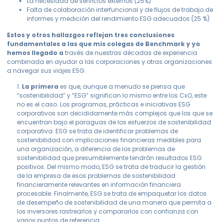
La necesidad de servicios externos (25%)
Falta de colaboración interfuncional y de flujos de trabajo de
informes y medición del rendimiento ESG adecuados (25 %)
Estos y otros hallazgos reflejan tres conclusiones
fundamentales a las que mis colegas de Benchmark y yo
hemos llegado a
través de nuestras décadas de experiencia
combinada en ayudar a las corporaciones y otras organizaciones
a navegar sus viajes ESG.
1.
La primera
es que, aunque a menudo se piensa que
“sostenibilidad” y “ESG” significan lo mismo entre los CxO, este
no es el caso. Los programas, prácticas e iniciativas ESG
corporativos son decididamente más complejos que los que se
encuentran bajo el paraguas de los esfuerzos de sostenibilidad
corporativa. ESG se trata de identificar problemas de
sostenibilidad con implicaciones financieras medibles para
una organización, a diferencia de los problemas de
sostenibilidad que presumiblemente tendrán resultados ESG
positivos. Del mismo modo, ESG se trata de traducir la gestión
de la empresa de esos problemas de sostenibilidad
financieramente relevantes en información financiera
procesable. Finalmente, ESG se trata de empaquetar los datos
de desempeño de sostenibilidad de una manera que permita a
los inversores rastrearlos y compararlos con confianza con
varios puntos de referencia.