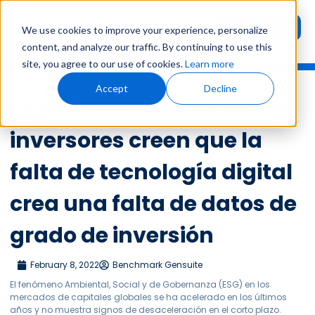
Request
User
We use cookies to improve your experience, personalize
Demo
Login
content, and analyze our traffic. By continuing to use this
site, you agree to our use of cookies.
Learn more
Accept
Decline
La encuesta confirma: los
inversores creen que la
falta de tecnología digital
crea una falta de datos de
grado de inversión
February 8, 2022
Benchmark Gensuite
El fenómeno Ambiental, Social y de Gobernanza (ESG) en los
mercados de capitales globales se ha acelerado en los últimos
años y no muestra signos de desaceleración en el corto plazo.