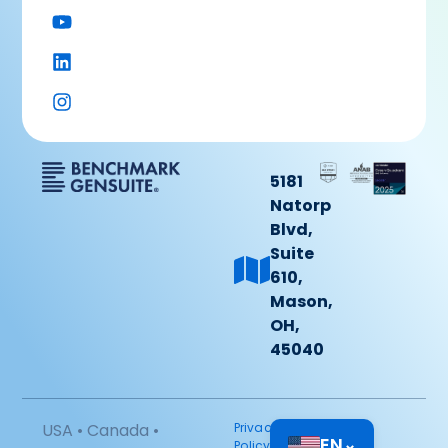
5181
Natorp
Blvd,
Suite
610,
Mason,
OH,
45040
USA • Canada •
Privacy
EN
⌄
Policy