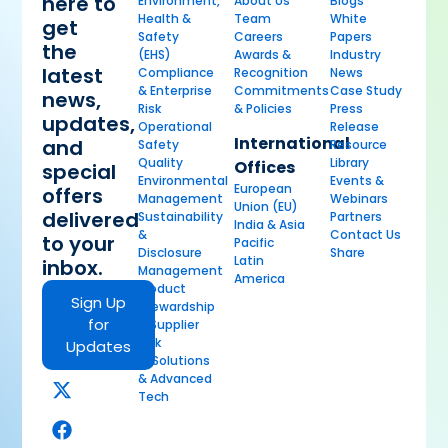
here to
Environment,
About Us
Blogs
Health &
Team
White
get
Safety
Careers
Papers
the
(EHS)
Awards &
Industry
latest
Compliance
Recognition
News
& Enterprise
Commitments
Case Study
news,
Risk
& Policies
Press
updates,
Operational
Release
International
and
Safety
Resource
Quality
Library
Offices
special
Environmental
Events &
European
offers
Management
Webinars
Union (EU)
delivered
Sustainability
Partners
India & Asia
&
Contact Us
to your
Pacific
Disclosure
Share
Latin
inbox.
Management
America
Product
Sign Up
Stewardship
for
& Supplier
Risk
Updates
AI Solutions
& Advanced
Tech