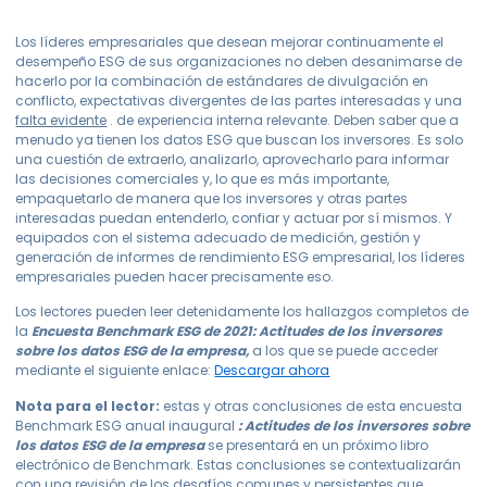
Los líderes empresariales que desean mejorar continuamente el
desempeño ESG de sus organizaciones no deben desanimarse de
hacerlo por la combinación de estándares de divulgación en
conflicto, expectativas divergentes de las partes interesadas y una
falta evidente
.
de experiencia interna relevante. Deben saber que a
menudo ya tienen los datos ESG que buscan los inversores. Es solo
una cuestión de extraerlo, analizarlo, aprovecharlo para informar
las decisiones comerciales y, lo que es más importante,
empaquetarlo de manera que los inversores y otras partes
interesadas puedan entenderlo, confiar y actuar por sí mismos. Y
equipados con el sistema adecuado de medición, gestión y
generación de informes de rendimiento ESG empresarial, los líderes
empresariales pueden hacer precisamente eso.
Los lectores pueden leer detenidamente los hallazgos completos de
la
Encuesta Benchmark ESG de 2021: Actitudes de los inversores
sobre los datos ESG de la empresa,
a los que se puede acceder
mediante el siguiente enlace:
Descargar ahora
Nota para el lector:
estas y otras conclusiones de esta encuesta
Benchmark ESG anual inaugural
: Actitudes de los inversores sobre
los datos ESG de la empresa
se presentará en un próximo libro
electrónico de Benchmark. Estas conclusiones se contextualizarán
con una revisión de los desafíos comunes y persistentes que