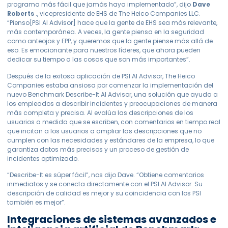
programa más fácil que jamás haya implementado”, dijo
Dave
Roberts
.
, vicepresidente de EHS de The Heico Companies LLC.
“Pienso[PSI AI Advisor] hace que la gente de EHS sea más relevante,
más contemporánea. A veces, la gente piensa en la seguridad
como anteojos y EPP, y queremos que la gente piense más allá de
eso. Es emocionante para nuestros líderes, que ahora pueden
dedicar su tiempo a las cosas que son más importantes”.
Después de la exitosa aplicación de PSI AI Advisor, The Heico
Companies estaba ansiosa por comenzar la implementación del
nuevo Benchmark Describe-It AI Advisor, una solución que ayuda a
los empleados a describir incidentes y preocupaciones de manera
más completa y precisa. AI evalúa las descripciones de los
usuarios a medida que se escriben, con comentarios en tiempo real
que incitan a los usuarios a ampliar las descripciones que no
cumplen con las necesidades y estándares de la empresa, lo que
garantiza datos más precisos y un proceso de gestión de
incidentes optimizado.
“Describe-It es súper fácil”, nos dijo Dave. “Obtiene comentarios
inmediatos y se conecta directamente con el PSI AI Advisor. Su
descripción de calidad es mejor y su coincidencia con los PSI
también es mejor”.
Integraciones de sistemas avanzados e