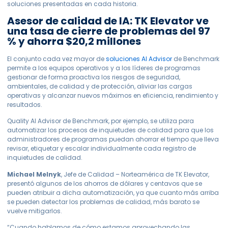
soluciones presentadas en cada historia.
Asesor de calidad de IA: TK Elevator ve
una tasa de cierre de problemas del 97
% y ahorra $20,2 millones
El conjunto cada vez mayor de
soluciones AI Advisor
de Benchmark
permite a los equipos operativos y a los líderes de programas
gestionar de forma proactiva los riesgos de seguridad,
ambientales, de calidad y de protección, aliviar las cargas
operativas y alcanzar nuevos máximos en eficiencia, rendimiento y
resultados.
Quality AI Advisor de Benchmark, por ejemplo, se utiliza para
automatizar los procesos de inquietudes de calidad para que los
administradores de programas puedan ahorrar el tiempo que lleva
revisar, etiquetar y escalar individualmente cada registro de
inquietudes de calidad.
Michael Melnyk
,
Jefe de Calidad – Norteamérica de TK Elevator,
presentó algunos de los ahorros de dólares y centavos que se
pueden atribuir a dicha automatización, ya que cuanto más arriba
se pueden detectar los problemas de calidad, más barato se
vuelve mitigarlos.
“Cuando hablamos de cómo estamos aprovechando las