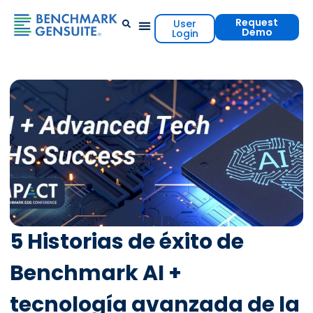
Request
User
Demo
Login
Events & Resources
Contact Us
5 Historias de éxito de
Benchmark AI +
tecnología avanzada de la