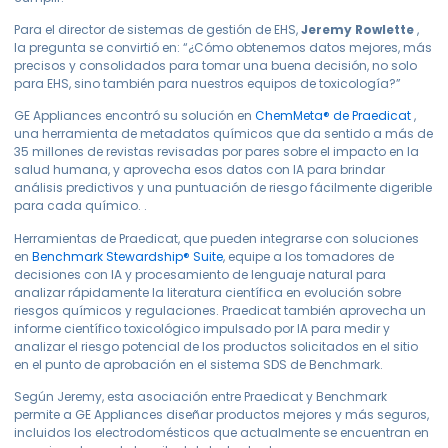
Para el director de sistemas de gestión de EHS,
Jeremy Rowlette
,
la pregunta se convirtió en: “¿Cómo obtenemos datos mejores, más
precisos y consolidados para tomar una buena decisión, no solo
para EHS, sino también para nuestros equipos de toxicología?”
GE Appliances encontró su solución en
ChemMeta® de Praedicat
,
una herramienta de metadatos químicos que da sentido a más de
35 millones de revistas revisadas por pares sobre el impacto en la
salud humana, y aprovecha esos datos con IA para brindar
análisis predictivos y una puntuación de riesgo fácilmente digerible
para cada químico. .
Herramientas de Praedicat, que pueden integrarse con soluciones
en
Benchmark Stewardship® Suite
, equipe a los tomadores de
decisiones con IA y procesamiento de lenguaje natural para
analizar rápidamente la literatura científica en evolución sobre
riesgos químicos y regulaciones. Praedicat también aprovecha un
informe científico toxicológico impulsado por IA para medir y
analizar el riesgo potencial de los productos solicitados en el sitio
en el punto de aprobación en el sistema SDS de Benchmark.
Según Jeremy, esta asociación entre Praedicat y Benchmark
permite a GE Appliances diseñar productos mejores y más seguros,
incluidos los electrodomésticos que actualmente se encuentran en