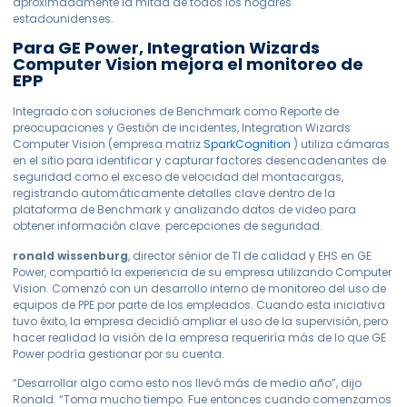
aproximadamente la mitad de todos los hogares
estadounidenses.
Para GE Power, Integration Wizards
Computer Vision mejora el monitoreo de
EPP
Integrado con soluciones de Benchmark como Reporte de
preocupaciones y Gestión de incidentes, Integration Wizards
Computer Vision (empresa matriz
SparkCognition
) utiliza cámaras
en el sitio para identificar y capturar factores desencadenantes de
seguridad como el exceso de velocidad del montacargas,
registrando automáticamente detalles clave dentro de la
plataforma de Benchmark y analizando datos de video para
obtener información clave. percepciones de seguridad.
ronald wissenburg
, director sénior de TI de calidad y EHS en GE
Power, compartió la experiencia de su empresa utilizando Computer
Vision. Comenzó con un desarrollo interno de monitoreo del uso de
equipos de PPE por parte de los empleados. Cuando esta iniciativa
tuvo éxito, la empresa decidió ampliar el uso de la supervisión, pero
hacer realidad la visión de la empresa requeriría más de lo que GE
Power podría gestionar por su cuenta.
“Desarrollar algo como esto nos llevó más de medio año”, dijo
Ronald. “Toma mucho tiempo. Fue entonces cuando comenzamos