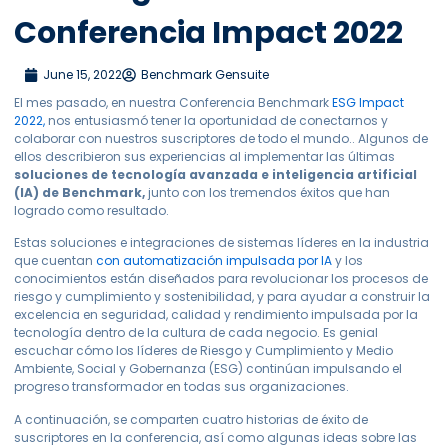
Conferencia Impact 2022
June 15, 2022
Benchmark Gensuite
El mes pasado, en
nuestra
Conferencia
Benchmark
ESG Impact
2022,
nos
entusiasmó
tener la oportunidad de conectarnos y
colaborar con
nuestros
suscriptores de todo el mundo
.
. A
lgunos de
ellos
describieron
sus experiencias al implementar las últimas
soluciones de tecnología avanzada e inteligencia artificial
(IA) de Benchmark,
junto con los tremendos éxitos que han
logrado como resultado.
Estas soluciones e integraciones de sistemas líderes en la industria
que cuentan
con automatización impulsada por IA
y los
conocimientos están diseñados para revolucionar los procesos de
riesgo y cumplimiento y sostenibilidad, y para ayudar a construir la
excelencia en seguridad, calidad y rendimiento impulsada por la
tecnología dentro de la cultura de cada negocio. Es genial
escuchar cómo los líderes de Riesgo y Cumplimiento y Medio
Ambiente, Social y Gobernanza (ESG) continúan impulsando el
progreso transformador en todas sus organizaciones.
A continuación, se comparten cuatro historias de éxito de
suscriptores en la conferencia, así como algunas ideas sobre las