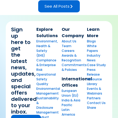
See All Posts
Sign
Explore
Our
Learn
up
Solutions
Company
More
here to
Environment,
About Us
Blogs
Health &
Team
White
get
Safety
Careers
Papers
the
(EHS)
Awards &
Industry
latest
Compliance
Recognition
News
& Enterprise
Commitments
Case Study
news,
Risk
& Policies
Press
updates,
Operational
Release
International
and
Safety
Resource
Quality
Library
Offices
special
Environmental
Events &
European
offers
Management
Webinars
Union (EU)
delivered
Sustainability
Partners
India & Asia
&
Contact Us
to your
Pacific
Disclosure
Share
Latin
inbox.
Management
America
Product