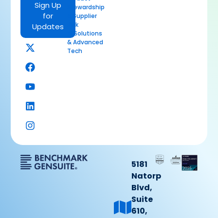
Sign Up
Stewardship
for
& Supplier
Risk
Updates
AI Solutions
& Advanced
Tech
5181
Natorp
Blvd,
Suite
610,