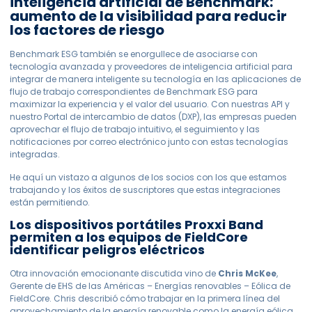
inteligencia artificial de Benchmark:
aumento de la visibilidad para reducir
los factores de riesgo
Benchmark ESG también se enorgullece de asociarse con
tecnología avanzada y proveedores de inteligencia artificial para
integrar de manera inteligente su tecnología en las aplicaciones de
flujo de trabajo correspondientes de Benchmark ESG para
maximizar la experiencia y el valor del usuario. Con nuestras API y
nuestro Portal de intercambio de datos (DXP), las empresas pueden
aprovechar el flujo de trabajo intuitivo, el seguimiento y las
notificaciones por correo electrónico junto con estas tecnologías
integradas.
He aquí un vistazo a algunos de los socios con los que estamos
trabajando y los éxitos de suscriptores que estas integraciones
están permitiendo.
Los dispositivos portátiles Proxxi Band
permiten a los equipos de FieldCore
identificar peligros eléctricos
Otra innovación emocionante discutida vino de
Chris McKee
,
Gerente de EHS de las Américas – Energías renovables – Eólica de
FieldCore. Chris describió cómo trabajar en la primera línea del
aprovechamiento de la energía renovable como la energía eólica