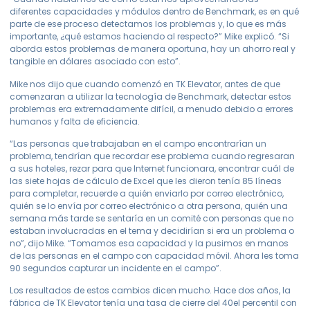
diferentes capacidades y módulos dentro de Benchmark, es en qué
parte de ese proceso detectamos los problemas y, lo que es más
importante, ¿qué estamos haciendo al respecto?” Mike explicó. “Si
aborda estos problemas de manera oportuna, hay un ahorro real y
tangible en dólares asociado con esto”.
Mike nos dijo que cuando comenzó en TK Elevator, antes de que
comenzaran a utilizar la tecnología de Benchmark, detectar estos
problemas era extremadamente difícil, a menudo debido a errores
humanos y falta de eficiencia.
“Las personas que trabajaban en el campo encontrarían un
problema, tendrían que recordar ese problema cuando regresaran
a sus hoteles, rezar para que Internet funcionara, encontrar cuál de
las siete hojas de cálculo de Excel que les dieron tenía 85 líneas
para completar, recuerde a quién enviarlo por correo electrónico,
quién se lo envía por correo electrónico a otra persona, quién una
semana más tarde se sentaría en un comité con personas que no
estaban involucradas en el tema y decidirían si era un problema o
no”, dijo Mike. “Tomamos esa capacidad y la pusimos en manos
de las personas en el campo con capacidad móvil. Ahora les toma
90 segundos capturar un incidente en el campo”.
Los resultados de estos cambios dicen mucho. Hace dos años, la
fábrica de TK Elevator tenía una tasa de cierre del 40
el
percentil con