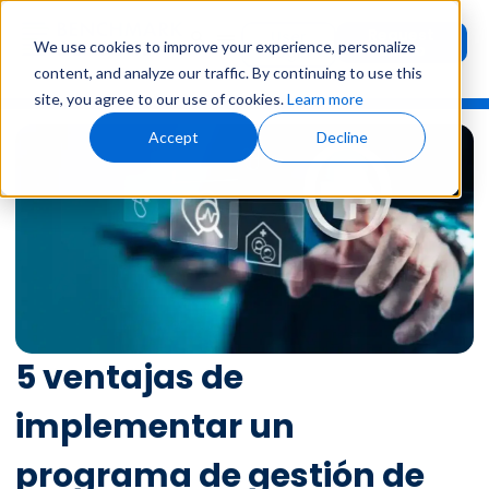
Request
User
We use cookies to improve your experience, personalize
Demo
Login
content, and analyze our traffic. By continuing to use this
site, you agree to our use of cookies.
Learn more
Accept
Decline
5 ventajas de
implementar un
programa de gestión de