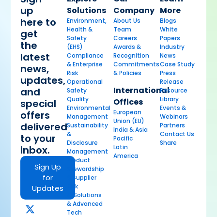
up
Solutions
Company
More
here to
Environment,
About Us
Blogs
Health &
Team
White
get
Safety
Careers
Papers
the
(EHS)
Awards &
Industry
latest
Compliance
Recognition
News
& Enterprise
Commitments
Case Study
news,
Risk
& Policies
Press
updates,
Operational
Release
International
and
Safety
Resource
Quality
Library
Offices
special
Environmental
Events &
European
offers
Management
Webinars
Union (EU)
delivered
Sustainability
Partners
India & Asia
&
Contact Us
to your
Pacific
Disclosure
Share
Latin
inbox.
Management
America
Product
Sign Up
Stewardship
for
& Supplier
Risk
Updates
AI Solutions
& Advanced
Tech