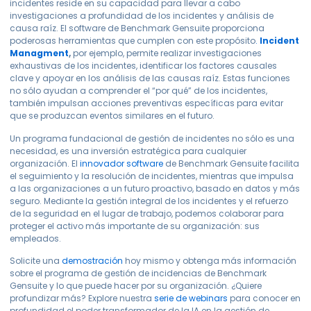
incidentes reside en su capacidad para llevar a cabo
investigaciones a profundidad de los incidentes y análisis de
causa raíz. El software de Benchmark Gensuite proporciona
poderosas herramientas que cumplen con este propósito
.
Incident
Managment
,
por ejemplo, permite realizar investigaciones
exhaustivas de los incidentes, identificar los factores causales
clave y apoyar en los análisis de las causas raíz. Estas funciones
no sólo ayudan a comprender el “por qué” de los incidentes,
también impulsan acciones preventivas específicas para evitar
que se produzcan eventos similares en el futuro.
Un programa fundacional de gestión de incidentes no sólo es una
necesidad, es una inversión estratégica para cualquier
organización. El
innovador software
de Benchmark Gensuite facilita
el seguimiento y la resolución de incidentes, mientras que impulsa
a las organizaciones a un futuro proactivo, basado en datos y más
seguro. Mediante la gestión integral de los incidentes y el refuerzo
de la seguridad en el lugar de trabajo, podemos colaborar para
proteger el activo más importante de su organización: sus
empleados.
Solicite una
demostración
hoy mismo y obtenga más información
sobre el programa de gestión de incidencias de Benchmark
Gensuite y lo que puede hacer por su organización. ¿Quiere
profundizar más? Explore nuestra
serie de webinars
para conocer en
profundidad el poder transformador de la IA en la gestión de