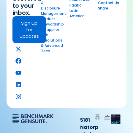
&
Contact Us
to your
Pacific
Disclosure
Share
Latin
inbox.
Management
America
Product
Sign Up
Stewardship
for
& Supplier
Risk
Updates
AI Solutions
& Advanced
Tech
5181
Natorp