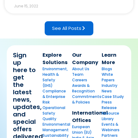
June 15, 2022
See All Posts
Sign
Explore
Our
Learn
up
Solutions
Company
More
here to
Environment,
About Us
Blogs
Health &
Team
White
get
Safety
Careers
Papers
the
(EHS)
Awards &
Industry
latest
Compliance
Recognition
News
& Enterprise
Commitments
Case Study
news,
Risk
& Policies
Press
updates,
Operational
Release
International
and
Safety
Resource
Quality
Library
Offices
special
Environmental
Events &
European
offers
Management
Webinars
Union (EU)
delivered
Sustainability
Partners
India & Asia