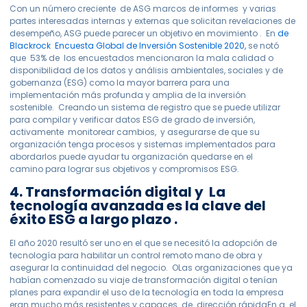
Con un número creciente de ASG marcos de informes y varias
partes interesadas internas y externas que solicitan revelaciones de
desempeño, ASG puede parecer un objetivo en movimiento . En
de
Blackrock Encuesta Global de Inversión Sostenible 2020,
se notó
que 53% de los encuestados mencionaron la mala calidad o
disponibilidad de los datos y análisis ambientales, sociales y de
gobernanza (ESG) como la mayor barrera para una
implementación más profunda y amplia de la inversión
sostenible. Creando un sistema de registro que se puede utilizar
para compilar y verificar datos ESG de grado de inversión,
activamente monitorear cambios, y asegurarse de que su
organización tenga procesos y sistemas implementados para
abordarlos puede ayudar tu organización quedarse en el
camino para lograr sus objetivos y compromisos ESG.
4. Transformación digital y La
tecnología avanzada es la clave del
éxito ESG a largo plazo .
El año 2020 resultó ser uno en el que se necesitó la adopción de
tecnología para habilitar un control remoto mano de obra y
asegurar la continuidad del negocio. OLas organizaciones que ya
habían comenzado su viaje de transformación digital o tenían
planes para expandir el uso de la tecnología en toda la empresa
eran mucho más resistentes y capaces. de dirección rápidaEn g el