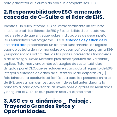
para garantizar que cumplan con sus compromisos ESG.
2. Responsabilidades ESG a menudo
cascada de C-Suite a el líder de EHS.
Mientras un buen informe ESG es verdaderamente un esfuerzo
interfuncional, Los líderes de EHS y Sostenibilidad son cada vez
más se le pide que entregue sobre Indicadores de desempeño
ESG e iniciativas del programa.
EHS y
sistemas de gestión de la
sostenibilidad
proporcionar un sistema fundamental de registro
cuando se trata de informar sobre el desempeño del programa ESG
y responder a las solicitudes de las partes interesadas financieras
o de liderazgo. David Metcalfe, presidente ejecutivo de Verdantix ,
explica, “Estamos viendo más estrategias de sustentabilidad
dirigidas por el CEO, que se reducen en cascada al requisito de ESG
integral o sistemas de datos de sustentabilidad corporativa […]
Esto brinda una oportunidad fantástica para las personas en roles
de EHS, que ya han demostrado ser líderes brillantes durante la
pandemia. para aprovechar las inversiones digitales ya realizadas
y asegurar al C-Suite que pueden resolver el problema.”
3. ASG es a dinámico _ Paisaje ,
Trayendo
Grandes Retos y
Oportunidades.