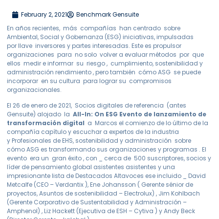
February 2, 2021
Benchmark Gensuite
En años recientes, más compañías han centrado sobre
Ambiental, Social y Gobernanza (ESG) iniciativas, impulsadas
por llave inversores y partes interesadas. Este es propulsor
organizaciones para no solo volver a evaluar métodos por que
ellos medir e informar su riesgo , cumplimiento, sostenibilidad y
administración rendimiento , pero también cómo ASG se puede
incorporar en su cultura para lograr su compromisos
organizacionales.
El 26 de enero de 2021, Socios digitales de referencia (antes
Gensuite) alojado la
All-In: On ESG Evento de lanzamiento de
transformación digital
a Marcos el comienzo de lo último de la
compañía capítulo y escuchar a expertos de la industria
y Profesionales de EHS, sostenibilidad y administración sobre
cómo ASG es transformando sus organizaciones y programas . El
evento era un gran éxito , con _ cerca de 500 suscriptores, socios y
líder de pensamiento global asistentes asistentes y una
impresionante lista de Destacados Altavoces ese incluido _ David
Metcalfe (CEO – Verdantix ), Ene Johansson ( Gerente sénior de
proyectos, Asuntos de sostenibilidad – Electrolux) , Jim Kohlbach
(Gerente Corporativo de Sustentabilidad y Administración –
Amphenol) , Liz Hackett (Ejecutiva de ESH – Cytiva ) y Andy Beck