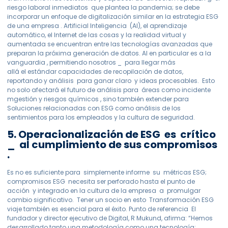
riesgo laboral inmediatos que plantea la pandemia; se debe
incorporar un enfoque de digitalización similar en la estrategia ESG
de una empresa . Artificial Inteligencia (AI), el aprendizaje
automático, el Internet de las cosas y la realidad virtual y
aumentada se encuentran entre las tecnologías avanzadas que
preparan la próxima generación de datos. AI en particular es a la
vanguardia , permitiendo nosotros _ para llegar más
allá el estándar capacidades de recopilación de datos,
reportando y análisis para ganar claro y ideas procesables. Esto
no solo afectará el futuro de análisis para áreas como incidente
mgestión y riesgos químicos , sino también extender para
Soluciones relacionadas con ESG como análisis de los
sentimientos para los empleados y la cultura de seguridad.
5. Operacionalización de ESG es crítico
_ al cumplimiento de sus compromisos
.
Es
no es suficiente para simplemente informe su métricas ESG;
compromisos ESG necesita ser perforado hasta el punto de
acción y integrado en la cultura de la empresa a promulgar
cambio significativo. Tener un socio en esto Transformación ESG
viaje también es esencial para el éxito. Punto de referencia El
fundador y director ejecutivo de Digital, R Mukund, afirma: “Hemos
desarrollado tanto una metodología como una tecnología: