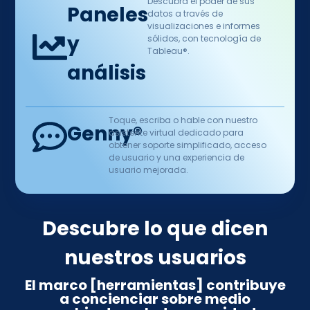
Descubra el poder de sus
Paneles
datos a través de
visualizaciones e informes
y
sólidos, con tecnología de
Tableau®.
análisis
Toque, escriba o hable con nuestro
Genny®
asistente virtual dedicado para
obtener soporte simplificado, acceso
de usuario y una experiencia de
usuario mejorada.
Descubre lo que dicen
nuestros usuarios
El marco [herramientas] contribuye
a concienciar sobre medio