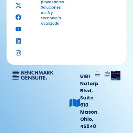
proveedores
Soluciones
de IA y
tecnología
avanzada
5181
Natorp
Blvd,
Suite
610,
Mason,
Ohio,
45040