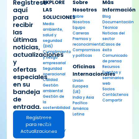
Regístrese
EXPLORE
Sobre
Más
aquí
LAS
Nosotros
Información
para
SOLUCIONES
Sobre
Blog
Nosotros
Documentación
recibir
Medio
Equipo
Técnica
ambiente,
las
Carreras
Noticias del
salud y
últimas
Premios y
sector
seguridad
reconocimiento
Casos de
noticias,
(EHS)
Compromisos
éxito
Cumplimiento
actualizaciones
y políticas
Comunicado
y riesgo
y
de prensa
empresarial
Oficinas
Recursos
ofertas
Seguridad
Eventos y
Internacionales
operacional
especiales
seminarios
Calidad
Unión
en su
web
Gestión
Europea
Socios
bandeja
ambiental
(UE)
Contáctenos
Gestión de
India y Asia
de
Compartir
la
Pacífico
entrada.
sostenibilidad
América
y la
Latina
Regístrese
divulgación
para recibir
Gestión de
productos y
Actualizaciones
riesgo de