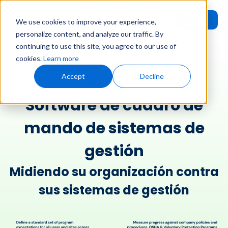
Pedir
Inicio de sesión
We use cookies to improve your experience,
demo
de usuario
personalize content, and analyze our traffic. By
continuing to use this site, you agree to our use of
cookies.
Learn more
Nuestros
Accept
Decline
productos
Software de cuadro de
mando de sistemas de
gestión
Midiendo su organización contra
sus sistemas de gestión