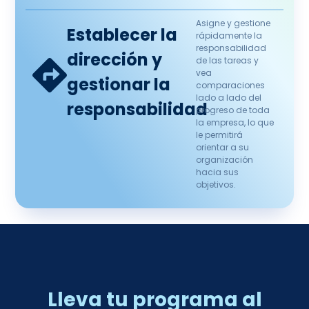
Asigne y gestione
Establecer la
rápidamente la
responsabilidad
dirección y
de las tareas y
vea
gestionar la
comparaciones
lado a lado del
responsabilidad
progreso de toda
la empresa, lo que
le permitirá
orientar a su
organización
hacia sus
objetivos.
Lleva tu programa al