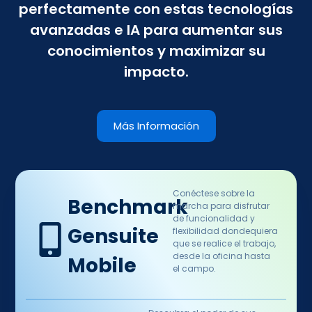
perfectamente con estas tecnologías
avanzadas e IA para aumentar sus
conocimientos y maximizar su
impacto.
Más Información
Conéctese sobre la
Benchmark
marcha para disfrutar
de funcionalidad y
Gensuite
flexibilidad dondequiera
que se realice el trabajo,
desde la oficina hasta
Mobile
el campo.