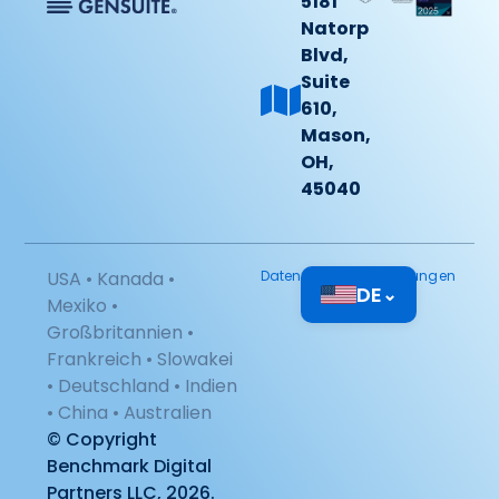
5181
Natorp
Blvd,
Suite
610,
Mason,
OH,
45040
USA • Kanada •
Datenschutzbestimmungen
DE
⌄
Mexiko •
Großbritannien •
Frankreich • Slowakei
• Deutschland • Indien
• China • Australien
© Copyright
Benchmark Digital
Partners LLC, 2026.