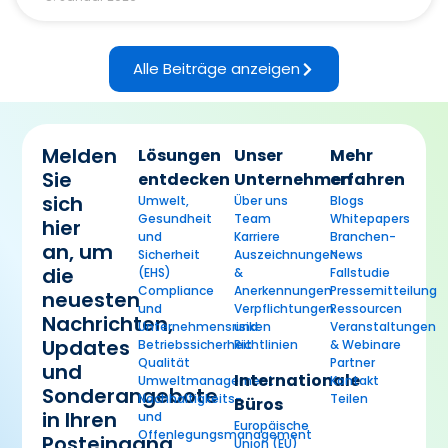
Alle Beiträge anzeigen
Melden
Lösungen
Unser
Mehr
Sie
entdecken
Unternehmen
erfahren
sich
Umwelt,
Über uns
Blogs
Gesundheit
Team
Whitepapers
hier
und
Karriere
Branchen-
an, um
Sicherheit
Auszeichnungen
News
die
(EHS)
&
Fallstudie
Compliance
Anerkennungen
Pressemitteilung
neuesten
und
Verpflichtungen
Ressourcen
Nachrichten,
Unternehmensrisiken
und
Veranstaltungen
Updates
Betriebssicherheit
Richtlinien
& Webinare
Qualität
Partner
und
Internationale
Umweltmanagement
Kontakt
Sonderangebote
Nachhaltigkeits-
Teilen
Büros
in Ihren
und
Europäische
Offenlegungsmanagement
Posteingang
Union (EU)