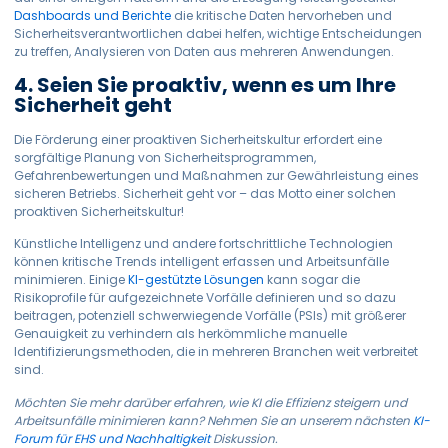
Dashboards und Berichte
die kritische Daten hervorheben und
Sicherheitsverantwortlichen dabei helfen, wichtige Entscheidungen
zu treffen,
Analysieren von Daten aus mehreren Anwendungen.
4. Seien Sie proaktiv, wenn es um Ihre
Sicherheit geht
Die Förderung einer proaktiven Sicherheitskultur erfordert eine
sorgfältige Planung von Sicherheitsprogrammen,
Gefahrenbewertungen und Maßnahmen zur Gewährleistung eines
sicheren Betriebs. Sicherheit geht vor – das Motto einer solchen
proaktiven Sicherheitskultur!
Künstliche Intelligenz und andere fortschrittliche Technologien
können kritische Trends intelligent erfassen und Arbeitsunfälle
minimieren. Einige
KI-gestützte Lösungen
kann sogar die
Risikoprofile für aufgezeichnete Vorfälle definieren und so dazu
beitragen, potenziell schwerwiegende Vorfälle (PSIs) mit größerer
Genauigkeit zu verhindern als herkömmliche manuelle
Identifizierungsmethoden, die in mehreren Branchen weit verbreitet
sind.
Möchten Sie mehr darüber erfahren, wie KI die Effizienz steigern und
Arbeitsunfälle minimieren kann? Nehmen Sie an unserem nächsten
KI-
Forum für EHS und Nachhaltigkeit
Diskussion.