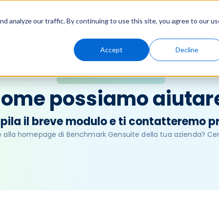
oluzioni
Genny AI
Industrie
Risorse
Chi siamo
 analyze our traffic. By continuing to use this site, you agree to our us
Accept
Decline
Contattaci
ome possiamo aiutar
ila il breve modulo e ti contatteremo p
re alla homepage di Benchmark Gensuite della tua azienda? Ce