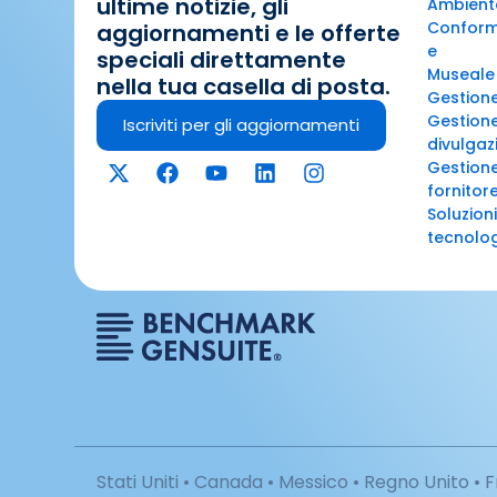
ultime notizie, gli
Ambiente
Conformi
aggiornamenti e le offerte
e
speciali direttamente
Museale
nella tua casella di posta.
Gestion
Gestione
Iscriviti per gli aggiornamenti
divulgaz
Gestione
fornitor
Soluzioni
tecnolo
Stati Uniti • Canada • Messico • Regno Unito • F