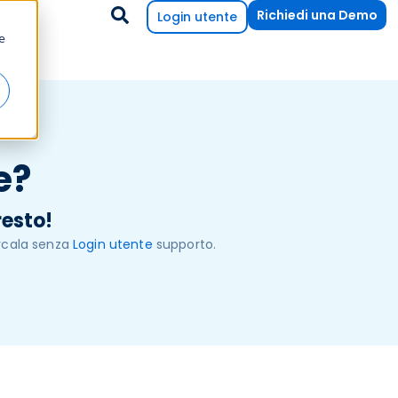
Richiedi una Demo
Login utente
e
e?
resto!
rcala senza
Login utente
supporto.