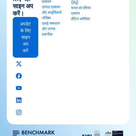
प्रबंधन
(ईयू)
साइन अप
उत्पाद प्रबंधन
भारत एवं एशिया
करें।
और आपूर्तिकर्ता
प्रशांत
जोखिम
लैटिन अमेरिका
अपडेट
एआई समाधान
और उन्नत
के लिए
तकनीक
साइन
अप
करें