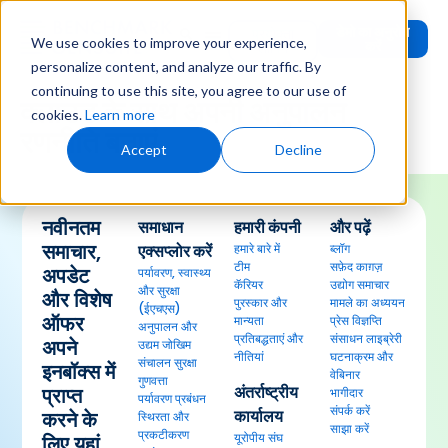
डेमो का अनुरोध
प्रयोक्ता
We use cookies to improve your experience,
करें
लॉगिन
personalize content, and analyze our traffic. By
continuing to use this site, you agree to our use of
क्लाउड के साथ अपनी अनुपालन
cookies.
Learn more
रणनीति बनाएं
Accept
Decline
नवीनतम
समाधान
हमारी कंपनी
और पढ़ें
समाचार,
एक्सप्लोर करें
हमारे बारे में
ब्लॉग
टीम
सफ़ेद काग़ज़
अपडेट
पर्यावरण, स्वास्थ्य
कॅरियर
उद्योग समाचार
और सुरक्षा
और विशेष
पुरस्कार और
मामले का अध्ययन
(ईएचएस)
ऑफर
मान्यता
प्रेस विज्ञप्ति
अनुपालन और
प्रतिबद्धताएं और
संसाधन लाइब्रेरी
अपने
उद्यम जोखिम
नीतियां
घटनाक्रम और
संचालन सुरक्षा
इनबॉक्स में
वेबिनार
गुणवत्ता
अंतर्राष्ट्रीय
प्राप्त
भागीदार
पर्यावरण प्रबंधन
संपर्क करें
कार्यालय
करने के
स्थिरता और
साझा करें
प्रकटीकरण
यूरोपीय संघ
लिए यहां