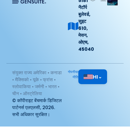
5181
नैटॉर्प
बुलेवर्ड,
सुइट
610,
मेसन,
ओएच,
45040
संयुक्त राज्य अमेरिका • कनाडा
गोपनीयता
HI
⌄
नीति
• मैक्सिको • यूके • फ्रांस •
स्लोवाकिया • जर्मनी • भारत •
चीन • ऑस्ट्रेलिया
© कॉपीराइट बेंचमार्क डिजिटल
पार्टनर्स एलएलसी, 2026.
सभी अधिकार सुरक्षित।