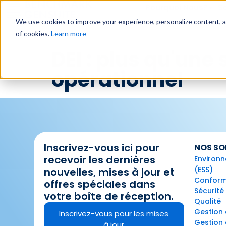
Pourquoi Nous?
So
We use cookies to improve your experience, personalize content, and
of cookies.
Learn more
DEI : plus qu'une
opérationnel
Inscrivez-vous ici pour
NOS SO
recevoir les dernières
Environn
(ESS)
nouvelles, mises à jour et
Conformi
offres spéciales dans
Sécurité
votre boîte de réception.
Qualité
Gestion 
Inscrivez-vous pour les mises
Gestion d
à jour