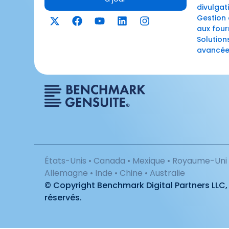
divulgat
Gestion 
aux four
Solution
avancée
États-Unis • Canada • Mexique • Royaume-Uni •
Allemagne • Inde • Chine • Australie
© Copyright Benchmark Digital Partners LLC,
réservés.