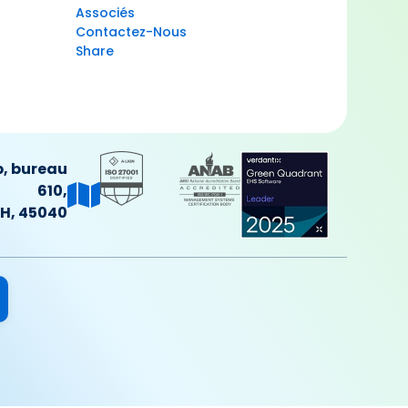
Associés
Contactez-Nous
Share
p, bureau
610,
H, 45040