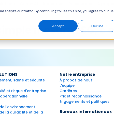
lutions
Genny AI
Industries
Ressources
À propo
 analyze our traffic. By continuing to use this site, you agree to our us
 simple mesure ESG, c'
Accept
Decline
LUTIONS
Notre entreprise
ement, santé et sécurité
À propos de nous
L’équipe
té et risque d'entreprise
Carrières
 opérationnelle
Prix ​​et reconnaissance
Engagements et politiques
de l'environnement
Bureaux internationaux
e la durabilité et de la